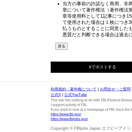
当方の事前の許諾なく商用、非
章について著作権法（著作権法第
章等使用料として1記事につき15
て使用された場合は１枚につき3
払うものとすることに同意した
悪質だと判断できる場合は過去
Xでポストする
利用規約・著作権について
|
お問合せ・ご質問
公式X
|
公式YouTube
This site has nothing to do with FBI (Federal Bureau
I support activity of FBI.
If you want to look at a homepage of FBI, trace the f
https://www.fbi.gov/
https://www.fbijobs.gov/
Copyright © FBIjobs Japan エフビ