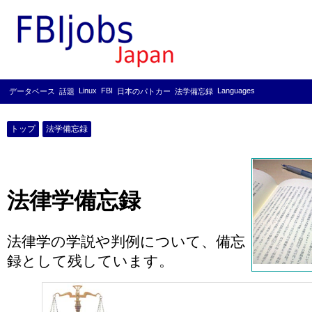
Linux
FBI
Languages
データベース
話題
日本のパトカー
法学備忘録
トップ
法学備忘録
法律学備忘録
法律学の学説や判例について、備忘
録として残しています。