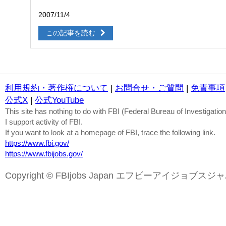
2007/11/4
この記事を読む
利用規約・著作権について
|
お問合せ・ご質問
|
免責事項
公式X
|
公式YouTube
This site has nothing to do with FBI (Federal Bureau of Investigation
I support activity of FBI.
If you want to look at a homepage of FBI, trace the following link.
https://www.fbi.gov/
https://www.fbijobs.gov/
Copyright © FBIjobs Japan エフビーアイジョブスジ